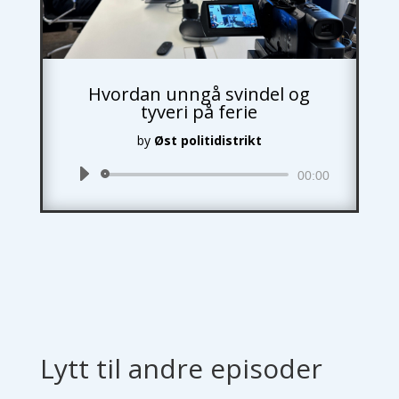
Hvordan unngå svindel og
tyveri på ferie
by
Øst politidistrikt
Audio
00:00
Player
Lytt til andre episoder