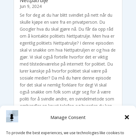
Nettpatrulje
Jun 9, 2024
Se for deg at du har blitt svindlet på nett når du
skulle kjøpe en vare fra en privatperson. Du
Googler hva du skal gjøre nå. Du får da opp råd
om å kontakte politiets Nettpatrulje. Men hva er
egentlig politiets Nettpatrulje? I denne episoden
skal vi snakke om hva Nettpatruljen er og hva de
gjør. Vi skal også fortelle hvorfor det er viktig
med tilstedeværelse på internett for politiet. Du
lurer kanskje på hvorfor politiet skal være på
sosiale medier? Da må du høre denne episode
for det skal vi nemlig forklare for deg! Vi skal
også snakke om folk som utgir seg for å være
politi for å svindle andre, en svindelmetode som
omhandler en knust telefon og hvordan du kan
håndtere pågående håndverkere.
Manage Consent
To provide the best experiences, we use technologies like cookies to
« Older Entries