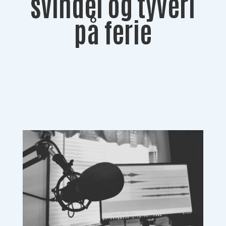
svindel og tyveri
på ferie