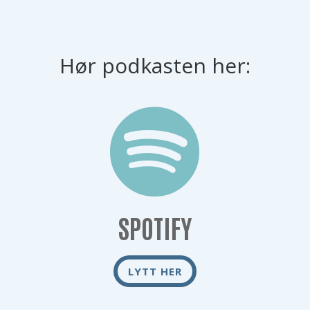
Hør podkasten her:

SPOTIFY
LYTT HER