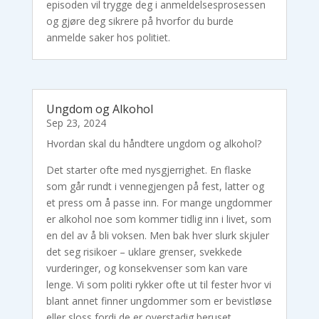
episoden vil trygge deg i anmeldelsesprosessen
og gjøre deg sikrere på hvorfor du burde
anmelde saker hos politiet.
Ungdom og Alkohol
Sep 23, 2024
Hvordan skal du håndtere ungdom og alkohol?
Det starter ofte med nysgjerrighet. En flaske
som går rundt i vennegjengen på fest, latter og
et press om å passe inn. For mange ungdommer
er alkohol noe som kommer tidlig inn i livet, som
en del av å bli voksen. Men bak hver slurk skjuler
det seg risikoer – uklare grenser, svekkede
vurderinger, og konsekvenser som kan vare
lenge. Vi som politi rykker ofte ut til fester hvor vi
blant annet finner ungdommer som er bevistløse
eller sloss fordi de er overstadig beruset.