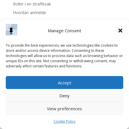
Roller i en straffesak
Hvordan anmelde
Recent Comments
Manage Consent
No comments to show.
To provide the best experiences, we use technologies like cookies to
store and/or access device information. Consenting to these
technologies will allow us to process data such as browsing behavior or
unique IDs on this site. Not consenting or withdrawing consent, may
adversely affect certain features and functions.
Accept
Deny
View preferences
Cookie Policy